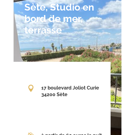
Sète, Studio en
bord de mer,
terrasse

17 boulevard Joliot Curie
34200 Sète