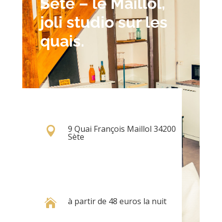
Sète – le Maillol,
joli studio sur les
quais.
9 Quai François Maillol 34200

Sète
à partir de 48 euros la nuit
