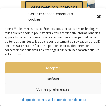
Réserver maintenant
Gérer le consentement aux
cookies
Pour offrir les meilleures expériences, nous utilisons des technologies
telles que les cookies pour stocker et/ou accéder aux informations des
appareils. Le fait de consentir à ces technologies nous permettra de
traiter des données telles que le comportement de navigation ou les ID
uniques sur ce site. Le fait de ne pas consentir ou de retirer son
Description :
consentement peut avoir un effet négatif sur certaines caractéristiques
et fonctions.
À la recherche d’un nid douillet au cœur de
Sète ? Ne cherchez pas plus loin !
Accepter
🏠 Emplacement : Situé sur le pittoresque
Quai Maillol, ce studio vous offre un accès
Refuser
privilégié à tout ce que Sète a à offrir, des
restaurants de fruits de mer délicieux aux
Voir les préférences
vues imprenables sur la Méditerranée.
Politique de cookies
Déclaration de confidentialité
🛋️ Caractéristiques : Ce studio entièrement
équipé d’environ 30 m² vous séduira par son